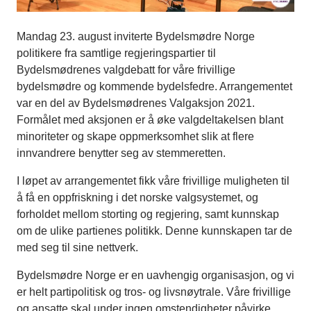
Mandag 23. august inviterte Bydelsmødre Norge
politikere fra samtlige regjeringspartier til
Bydelsmødrenes valgdebatt for våre frivillige
bydelsmødre og kommende bydelsfedre. Arrangementet
var en del av Bydelsmødrenes Valgaksjon 2021.
Formålet med aksjonen er å øke valgdeltakelsen blant
minoriteter og skape oppmerksomhet slik at flere
innvandrere benytter seg av stemmeretten.
I løpet av arrangementet fikk våre frivillige muligheten til
å få en oppfriskning i det norske valgsystemet, og
forholdet mellom storting og regjering, samt kunnskap
om de ulike partienes politikk. Denne kunnskapen tar de
med seg til sine nettverk.
Bydelsmødre Norge er en uavhengig organisasjon, og vi
er helt partipolitisk og tros- og livsnøytrale. Våre frivillige
og ansatte skal under ingen omstendigheter påvirke