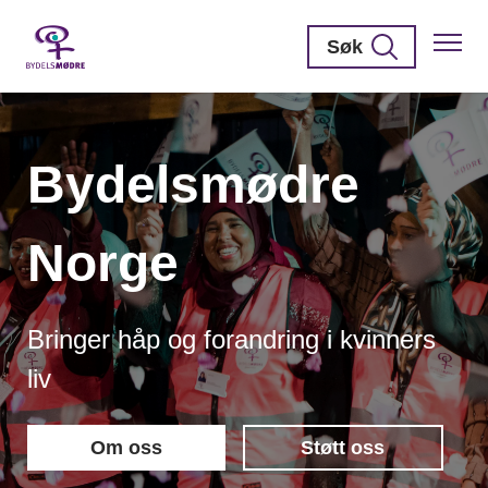
Søk
Bydelsmødre
Norge
Bringer håp og forandring i kvinners
liv
Om oss
Støtt oss