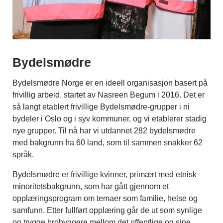
Bydelsmødre
Bydelsmødre Norge er en ideell organisasjon basert på
frivillig arbeid, startet av Nasreen Begum i 2016. Det er
så langt etablert frivillige Bydelsmødre-grupper i ni
bydeler i Oslo og i syv kommuner, og vi etablerer stadig
nye grupper. Til nå har vi utdannet 282 bydelsmødre
med bakgrunn fra 60 land, som til sammen snakker 62
språk.
Bydelsmødre er frivillige kvinner, primært med etnisk
minoritetsbakgrunn, som har gått gjennom et
opplæringsprogram om temaer som familie, helse og
samfunn. Etter fullført opplæring går de ut som synlige
og trygge brobyggere mellom det offentlige og sine