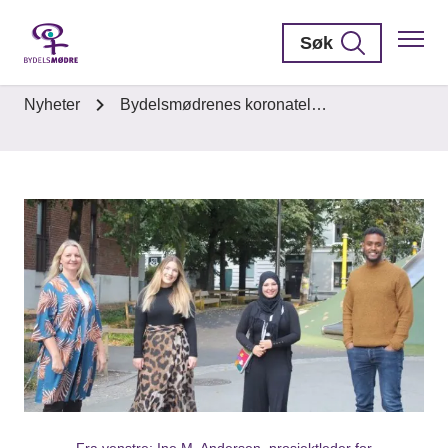
Søk
Nyheter
Bydelsmødrenes koronatel…
Fra venstre: Ine M. Andersen, prosjektleder for