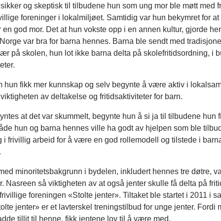
sikker og skeptisk til tilbudene hun som ung mor ble møtt med fr
villige foreninger i lokalmiljøet. Samtidig var hun bekymret for at
r en god mor. Det at hun vokste opp i en annen kultur, gjorde hen
i Norge var bra for barna hennes. Barna ble sendt med tradisjone
ær på skolen, hun lot ikke barna delta på skolefritidsordning, i 
teter.
m hun fikk mer kunnskap og selv begynte å være aktiv i lokalsa
ktigheten av deltakelse og fritidsaktiviteter for barn.
ntes at det var skummelt, begynte hun å si ja til tilbudene hun f
 både hun og barna hennes ville ha godt av hjelpen som ble tilbu
i frivillig arbeid for å være en god rollemodell og tilstede i barn
.
ed minoritetsbakgrunn i bydelen, inkludert hennes tre døtre, var
ter. Nasreen så viktigheten av at også jenter skulle få delta på friti
frivillige foreningen «Stolte jenter». Tiltaket ble startet i 2011 
olte jenter» er et lavterskel treningstilbud for unge jenter. Fordi
e tillit til henne, fikk jentene lov til å være med.