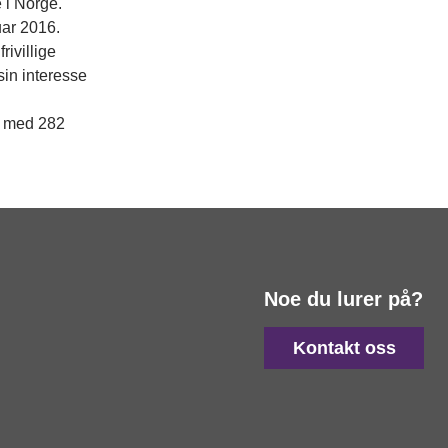
 i Norge.
uar 2016.
rivillige
sin interesse
t med 282
Noe du lurer på?
Kontakt oss